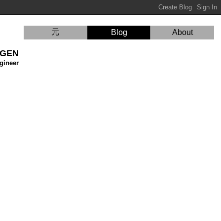
元
Blog
About
 GEN
gineer