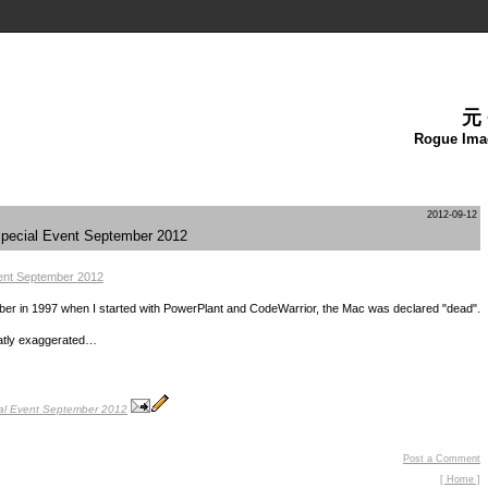
元
Rogue Ima
2012-09-12
Special Event September 2012
vent September 2012
mber in 1997 when I started with PowerPlant and CodeWarrior, the Mac was declared "dead".
atly exaggerated…
ial Event September 2012
Post a Comment
[ Home ]