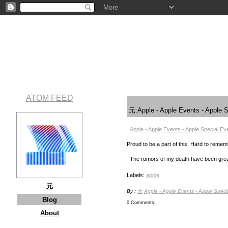
ATOM FEED
元:Apple - Apple Events - Apple 
Apple - Apple Events - Apple Special E
Proud to be a part of this. Hard to reme
The rumors of my death have been gre
Labels:
apple
元
By :
元
Apple - Apple Events - Apple Spec
Blog
0 Comments:
About